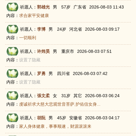
祈愿人：
郭雄光
男
57岁
广东省
2026-08-03 11:43
内容：
求合家平安健康
祈愿人：
李博
男
24岁
河北省
2026-08-03 09:17
内容：
一切顺利
祈愿人：
许炜昊
男
重庆市
2026-08-03 07:51
内容：
设置了隐藏
祈愿人：
罗勇
男
四川省
2026-08-03 07:42
内容：
设置了隐藏
祈愿人：
張文柔
女
31岁
其它
2026-08-03 06:24
内容：
虔诚祈求大慈大悲观世音菩萨,护佑信女身...
祈愿人：
胡阮
男
45岁
安徽省
2026-08-03 04:17
内容：
家人身体健康，事事顺遂，财源滚滚来