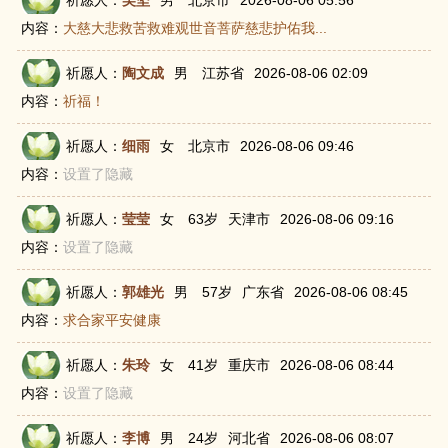
内容：
大慈大悲救苦救难观世音菩萨慈悲护佑我...
祈愿人：
陶文成
男
江苏省
2026-08-06 02:09
内容：
祈福！
祈愿人：
细雨
女
北京市
2026-08-06 09:46
内容：
设置了隐藏
祈愿人：
莹莹
女
63岁
天津市
2026-08-06 09:16
内容：
设置了隐藏
祈愿人：
郭雄光
男
57岁
广东省
2026-08-06 08:45
内容：
求合家平安健康
祈愿人：
朱玲
女
41岁
重庆市
2026-08-06 08:44
内容：
设置了隐藏
祈愿人：
李博
男
24岁
河北省
2026-08-06 08:07