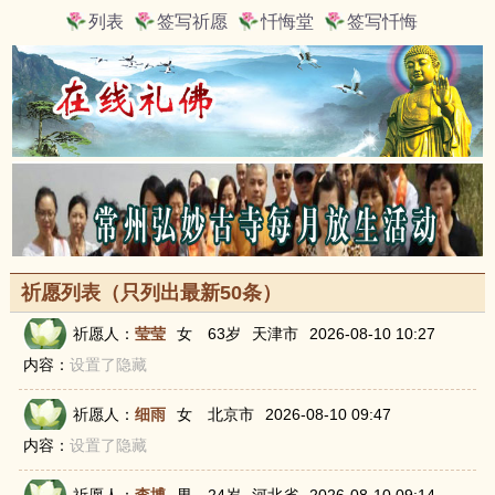
列表
签写祈愿
忏悔堂
签写忏悔
祈愿列表（只列出最新50条）
祈愿人：
莹莹
女
63岁
天津市
2026-08-10 10:27
内容：
设置了隐藏
祈愿人：
细雨
女
北京市
2026-08-10 09:47
内容：
设置了隐藏
祈愿人：
李博
男
24岁
河北省
2026-08-10 09:14