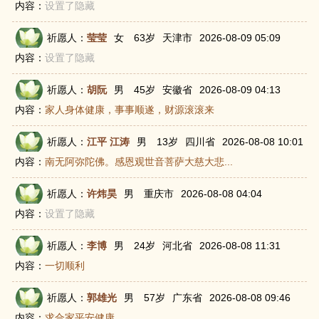
内容：
设置了隐藏
祈愿人：
莹莹
女
63岁
天津市
2026-08-09 05:09
内容：
设置了隐藏
祈愿人：
胡阮
男
45岁
安徽省
2026-08-09 04:13
内容：
家人身体健康，事事顺遂，财源滚滚来
祈愿人：
江平 江涛
男
13岁
四川省
2026-08-08 10:01
内容：
南无阿弥陀佛。感恩观世音菩萨大慈大悲...
祈愿人：
许炜昊
男
重庆市
2026-08-08 04:04
内容：
设置了隐藏
祈愿人：
李博
男
24岁
河北省
2026-08-08 11:31
内容：
一切顺利
祈愿人：
郭雄光
男
57岁
广东省
2026-08-08 09:46
内容：
求合家平安健康