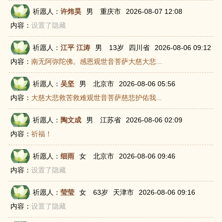
祈愿人：
许炜昊
男
重庆市
2026-08-07 12:08
内容：
设置了隐藏
祈愿人：
江平 江涛
男
13岁
四川省
2026-08-06 09:12
内容：
南无阿弥陀佛。感恩观世音菩萨大慈大悲...
祈愿人：
吴坚
男
北京市
2026-08-06 05:56
内容：
大慈大悲救苦救难观世音菩萨慈悲护佑我...
祈愿人：
陶文成
男
江苏省
2026-08-06 02:09
内容：
祈福！
祈愿人：
细雨
女
北京市
2026-08-06 09:46
内容：
设置了隐藏
祈愿人：
莹莹
女
63岁
天津市
2026-08-06 09:16
内容：
设置了隐藏