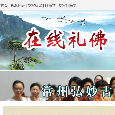
首页
|
祈愿列表
|
签写祈愿
|
忏悔堂
|
签写忏悔文