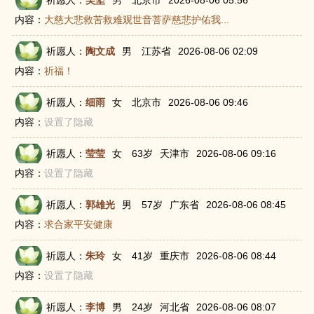
内容：
大慈大悲救苦救难观世音菩萨慈悲护佑我...
祈愿人：
陶文成
男
江苏省
2026-08-06 02:09
内容：
祈福！
祈愿人：
细雨
女
北京市
2026-08-06 09:46
内容：
设置了隐藏
祈愿人：
莹莹
女
63岁
天津市
2026-08-06 09:16
内容：
设置了隐藏
祈愿人：
郭雄光
男
57岁
广东省
2026-08-06 08:45
内容：
求合家平安健康
祈愿人：
朱玲
女
41岁
重庆市
2026-08-06 08:44
内容：
设置了隐藏
祈愿人：
李博
男
24岁
河北省
2026-08-06 08:07