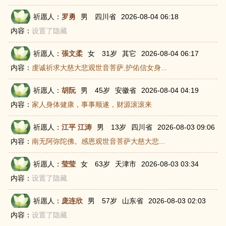
祈愿人：
罗勇
男
四川省
2026-08-04 06:18
内容：
设置了隐藏
祈愿人：
張文柔
女
31岁
其它
2026-08-04 06:17
内容：
虔诚祈求大慈大悲观世音菩萨,护佑信女身...
祈愿人：
胡阮
男
45岁
安徽省
2026-08-04 04:19
内容：
家人身体健康，事事顺遂，财源滚滚来
祈愿人：
江平 江涛
男
13岁
四川省
2026-08-03 09:06
内容：
南无阿弥陀佛。感恩观世音菩萨大慈大悲...
祈愿人：
莹莹
女
63岁
天津市
2026-08-03 03:34
内容：
设置了隐藏
祈愿人：
庞连欣
男
57岁
山东省
2026-08-03 02:03
内容：
设置了隐藏