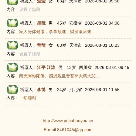
祈愿人：
莹莹
女
63岁
天津市
2026-08-02 05:56
内容：
设置了隐藏
祈愿人：
胡阮
男
45岁
安徽省
2026-08-02 04:08
内容：
家人身体健康，事事顺遂，财源滚滚来
祈愿人：
莹莹
女
63岁
天津市
2026-08-01 10:23
内容：
设置了隐藏
祈愿人：
江平 江涛
男
13岁
四川省
2026-08-01 09:45
内容：
南无阿弥陀佛。感恩观世音菩萨大慈大悲...
祈愿人：
李博
男
24岁
河北省
2026-08-01 11:55
内容：
一切顺利
http://www.pusabaoyou.cn
E-mail:8461045@qq.com