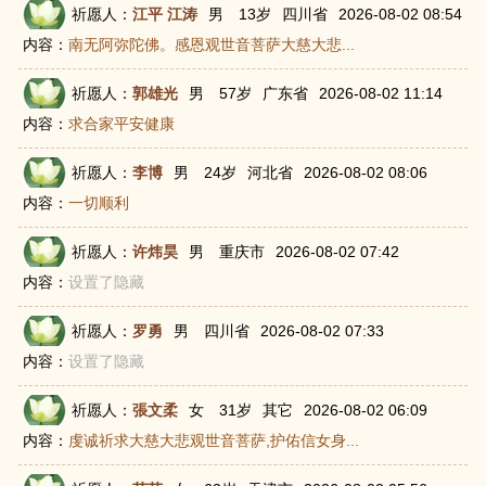
祈愿人：
江平 江涛
男
13岁
四川省
2026-08-02 08:54
内容：
南无阿弥陀佛。感恩观世音菩萨大慈大悲...
祈愿人：
郭雄光
男
57岁
广东省
2026-08-02 11:14
内容：
求合家平安健康
祈愿人：
李博
男
24岁
河北省
2026-08-02 08:06
内容：
一切顺利
祈愿人：
许炜昊
男
重庆市
2026-08-02 07:42
内容：
设置了隐藏
祈愿人：
罗勇
男
四川省
2026-08-02 07:33
内容：
设置了隐藏
祈愿人：
張文柔
女
31岁
其它
2026-08-02 06:09
内容：
虔诚祈求大慈大悲观世音菩萨,护佑信女身...