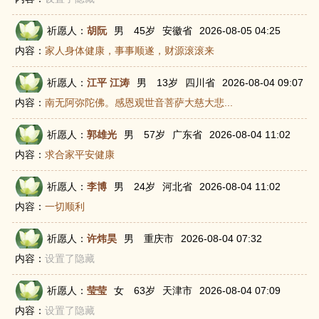
祈愿人：
胡阮
男
45岁
安徽省
2026-08-05 04:25
内容：
家人身体健康，事事顺遂，财源滚滚来
祈愿人：
江平 江涛
男
13岁
四川省
2026-08-04 09:07
内容：
南无阿弥陀佛。感恩观世音菩萨大慈大悲...
祈愿人：
郭雄光
男
57岁
广东省
2026-08-04 11:02
内容：
求合家平安健康
祈愿人：
李博
男
24岁
河北省
2026-08-04 11:02
内容：
一切顺利
祈愿人：
许炜昊
男
重庆市
2026-08-04 07:32
内容：
设置了隐藏
祈愿人：
莹莹
女
63岁
天津市
2026-08-04 07:09
内容：
设置了隐藏