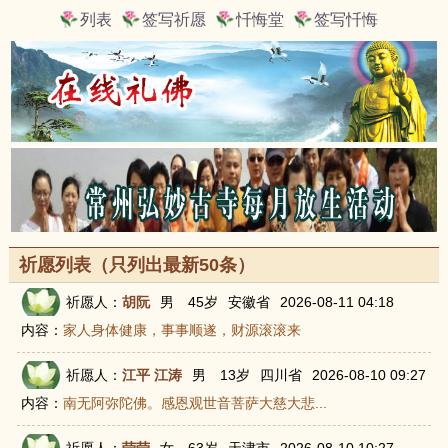
列表
签写祈愿
忏悔堂
签写忏悔
祈愿列表（只列出最新50条）
祈愿人：
胡阮
男
45岁
安徽省
2026-08-11 04:18
内容：
家人身体健康，事事顺遂，财源滚滚来
祈愿人：
江平 江涛
男
13岁
四川省
2026-08-10 09:27
内容：
南无阿弥陀佛。感恩观世音菩萨大慈大悲...
祈愿人：
莹莹
女
63岁
天津市
2026-08-10 10:27