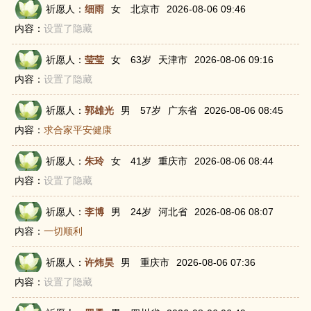
祈愿人：
细雨
女
北京市
2026-08-06 09:46
内容：
设置了隐藏
祈愿人：
莹莹
女
63岁
天津市
2026-08-06 09:16
内容：
设置了隐藏
祈愿人：
郭雄光
男
57岁
广东省
2026-08-06 08:45
内容：
求合家平安健康
祈愿人：
朱玲
女
41岁
重庆市
2026-08-06 08:44
内容：
设置了隐藏
祈愿人：
李博
男
24岁
河北省
2026-08-06 08:07
内容：
一切顺利
祈愿人：
许炜昊
男
重庆市
2026-08-06 07:36
内容：
设置了隐藏