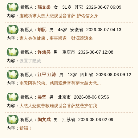
祈愿人：
張文柔
女
31岁
其它
2026-08-07 06:09
内容：
虔诚祈求大慈大悲观世音菩萨,护佑信女身...
祈愿人：
胡阮
男
45岁
安徽省
2026-08-07 04:13
内容：
家人身体健康，事事顺遂，财源滚滚来
祈愿人：
许炜昊
男
重庆市
2026-08-07 12:08
内容：
设置了隐藏
祈愿人：
江平 江涛
男
13岁
四川省
2026-08-06 09:12
内容：
南无阿弥陀佛。感恩观世音菩萨大慈大悲...
祈愿人：
吴坚
男
北京市
2026-08-06 05:56
内容：
大慈大悲救苦救难观世音菩萨慈悲护佑我...
祈愿人：
陶文成
男
江苏省
2026-08-06 02:09
内容：
祈福！